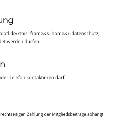
tung
xolotl.de/?this=frame&s=home&i=datenschutz)
det werden dürfen.
on
oder Telefon kontaktieren darf.
 rechtzeitigen Zahlung der Mitgliedsbeiträge abhängt