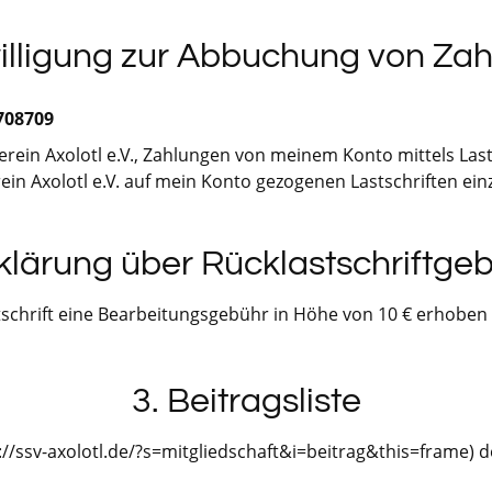
willigung zur Abbuchung von Za
708709
ein Axolotl e.V., Zahlungen von meinem Konto mittels Lasts
in Axolotl e.V. auf mein Konto gezogenen Lastschriften ein
fklärung über Rücklastschriftge
astschrift eine Bearbeitungsgebühr in Höhe von 10 € erhoben
3. Beitragsliste
://ssv-axolotl.de/?s=mitgliedschaft&i=beitrag&this=frame) 