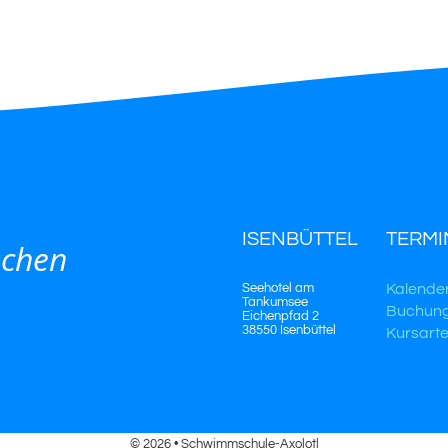
ISENBÜTTEL
TERMI
schen
Seehotel am
Kalende
Tankumsee
Buchun
Eichenpfad 2
38550 Isenbüttel
Kursart
© 2026 • Schwimmschule-Axolotl